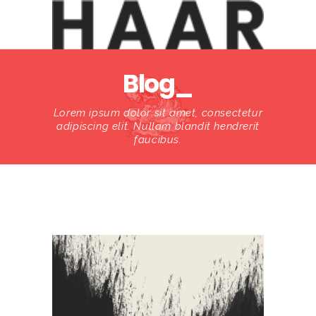
Blog_
Lorem ipsum dolor sit amet, consectetur
adipiscing elit. Nullam blandit hendrerit
faucibus.