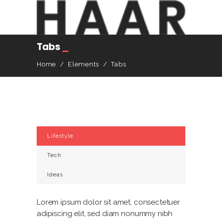
Tabs
_
Home
/
Elements
/
Tabs
Lifestyle
Tech
Ideas
Lorem ipsum dolor sit amet, consectetuer
adipiscing elit, sed diam nonummy nibh