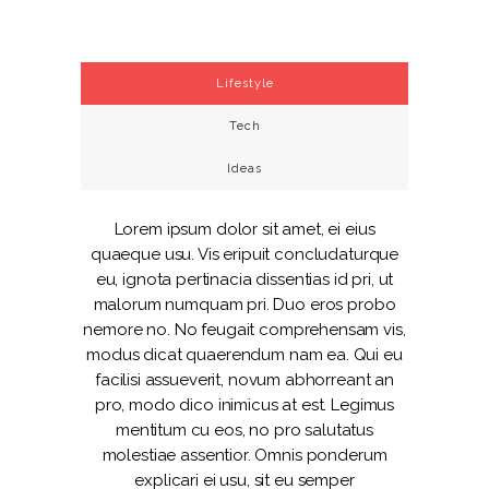
Lifestyle
Tech
Ideas
Lorem ipsum dolor sit amet, ei eius
quaeque usu. Vis eripuit concludaturque
eu, ignota pertinacia dissentias id pri, ut
malorum numquam pri. Duo eros probo
nemore no. No feugait comprehensam vis,
modus dicat quaerendum nam ea. Qui eu
facilisi assueverit, novum abhorreant an
pro, modo dico inimicus at est. Legimus
mentitum cu eos, no pro salutatus
molestiae assentior. Omnis ponderum
explicari ei usu, sit eu semper